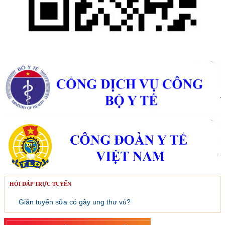
HỎI ĐÁP TRỰC TUYẾN
Giãn tuyến sữa có gây ung thư vú?