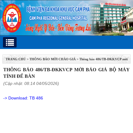
TRANG CHỦ
>
THÔNG BÁO MỜI CHÀO GIÁ
>
Thông báo 486/TB-ĐKKVCP mời
báo giá bộ máy tính để bàn
THÔNG BÁO 486/TB-ĐKKVCP MỜI BÁO GIÁ BỘ MÁY
TÍNH ĐỂ BÀN
(Cập nhật: 08:14 04/05/2026)
-> Download:
TB 486