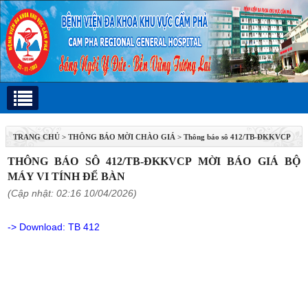
TRANG CHỦ
>
THÔNG BÁO MỜI CHÀO GIÁ
>
Thông báo sô 412/TB-ĐKKVCP
mời báo giá bộ máy vi tính để bàn
THÔNG BÁO SÔ 412/TB-ĐKKVCP MỜI BÁO GIÁ BỘ
MÁY VI TÍNH ĐỂ BÀN
(Cập nhật: 02:16 10/04/2026)
-> Download:
TB 412