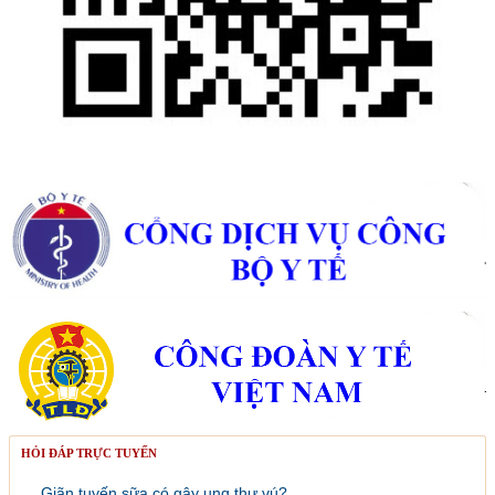
HỎI ĐÁP TRỰC TUYẾN
Giãn tuyến sữa có gây ung thư vú?