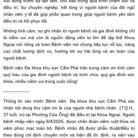
xúc động trước sự tận tâm, chu đáo trong quá trình chăm sóc và
điều trị. Sự chuyên nghiệp, hết lòng vì người bệnh của đội ngũ
nhân viên y tế đã góp phần quan trọng giúp người bệnh yên tâm
điều trị và hồi phục tốt.
Những tình cảm, sự ghi nhận từ người bệnh và gia đình không chỉ
là niềm vui mà còn là nguồn động viên to lớn để tập thể Khoa
Ngoại nói riêng và toàn Bệnh viện nói chung tiếp tục nỗ lực, nâng
cao chất lượng dịch vụ, hướng tới sự hài lòng và an toàn của
người bệnh.
Bệnh viện Đa khoa khu vực Cẩm Phả trân trọng cảm ơn tình cảm
quý báu của gia đình người bệnh và kính chúc quý gia đình sức
khỏe, nhiều niềm vui trong cuộc sống!
-----------------
Thông tin xác minh: Bệnh viện Đa khoa khu vực Cẩm Phả xác
nhận nội dung thư cảm ơn là của người nhà bệnh nhân (T.Q.H.,
37 tuổi; trú tại Phường Cửa Ông) đã điều trị tại Khoa Ngoại. Người
bệnh nhập viện ngày 8/4/2026, được chẩn đoán viêm ruột thừa và
viêm phúc mạc toàn bộ. Bệnh nhân đã được phẫu thuật/điều trị
theo đúng chỉ định chuyên môn và hiện đã ổn định, ra viện vào