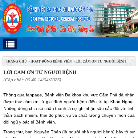
TRANG CHỦ
>
HOẠT ĐỘNG BỆNH VIỆN
>
LỜI CẢM ƠN TỪ NGƯỜI BỆNH
LỜI CẢM ƠN TỪ NGƯỜI BỆNH
(Cập nhật: 00:40 14/04/2026)
Thông qua fanpage, Bệnh viện Đa khoa khu vực Cẩm Phả đã nhận
được thư cảm ơn từ gia đình người bệnh điều trị tại Khoa Ngoại.
Những dòng chia sẻ chân thành là sự ghi nhận sâu sắc đối với tinh
thần trách nhiệm, thái độ phục vụ và chất lượng chuyên môn của
đội ngũ y bác sĩ Bệnh viện.
Trong thư, bạn Nguyễn Thảo (là người nhà người bệnh) bày tỏ sự