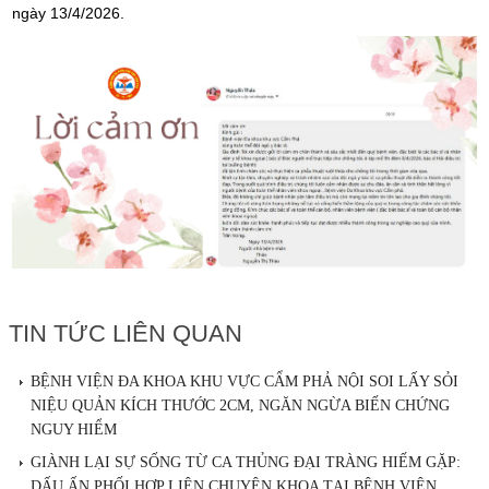
ngày 13/4/2026.
TIN TỨC LIÊN QUAN
BỆNH VIỆN ĐA KHOA KHU VỰC CẨM PHẢ NỘI SOI LẤY SỎI
NIỆU QUẢN KÍCH THƯỚC 2CM, NGĂN NGỪA BIẾN CHỨNG
NGUY HIỂM
GIÀNH LẠI SỰ SỐNG TỪ CA THỦNG ĐẠI TRÀNG HIẾM GẶP:
DẤU ẤN PHỐI HỢP LIÊN CHUYÊN KHOA TẠI BỆNH VIỆN