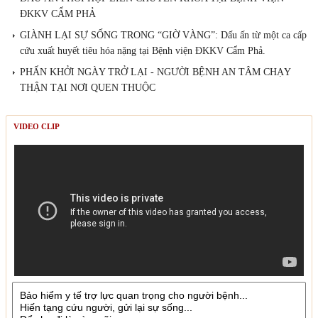
ĐKKV CẨM PHẢ
GIÀNH LẠI SỰ SỐNG TRONG “GIỜ VÀNG”: Dấu ấn từ một ca cấp
cứu xuất huyết tiêu hóa nặng tại Bệnh viện ĐKKV Cẩm Phả.
PHẤN KHỞI NGÀY TRỞ LẠI - NGƯỜI BỆNH AN TÂM CHẠY
THẬN TẠI NƠI QUEN THUỘC
VIDEO CLIP