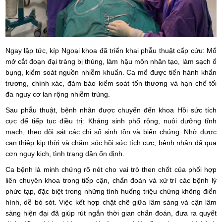
Ngay lập tức, kíp Ngoại khoa đã triển khai phẫu thuật cấp cứu: Mổ
mở cắt đoạn đại tràng bị thủng, làm hậu môn nhân tạo, làm sạch ổ
bụng, kiểm soát nguồn nhiễm khuẩn. Ca mổ được tiến hành khẩn
trương, chính xác, đảm bảo kiểm soát tổn thương và hạn chế tối
đa nguy cơ lan rộng nhiễm trùng.
Sau phẫu thuật, bệnh nhân được chuyển đến khoa Hồi sức tích
cực để tiếp tục điều trị: Kháng sinh phổ rộng, nuôi dưỡng tĩnh
mạch, theo dõi sát các chỉ số sinh tồn và biến chứng. Nhờ được
can thiệp kịp thời và chăm sóc hồi sức tích cực, bệnh nhân đã qua
cơn nguy kịch, tình trạng dần ổn định.
Ca bệnh là minh chứng rõ nét cho vai trò then chốt của phối hợp
liên chuyên khoa trong tiếp cận, chẩn đoán và xử trí các bệnh lý
phức tạp, đặc biệt trong những tình huống triệu chứng không điển
hình, dễ bỏ sót. Việc kết hợp chặt chẽ giữa lâm sàng và cận lâm
sàng hiện đại đã giúp rút ngắn thời gian chẩn đoán, đưa ra quyết