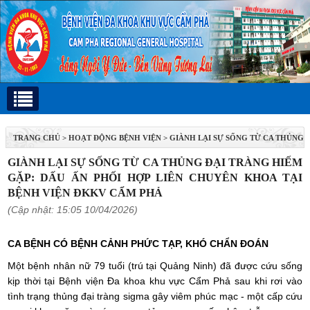
TRANG CHỦ
>
HOẠT ĐỘNG BỆNH VIỆN
>
GIÀNH LẠI SỰ SỐNG TỪ CA THỦNG
ĐẠI TRÀNG HIẾM GẶP: DẤU ẤN PHỐI HỢP LIÊN CHUYÊN KHOA TẠI BỆNH
GIÀNH LẠI SỰ SỐNG TỪ CA THỦNG ĐẠI TRÀNG HIẾM
GẶP: DẤU ẤN PHỐI HỢP LIÊN CHUYÊN KHOA TẠI
VIỆN ĐKKV CẨM PHẢ
BỆNH VIỆN ĐKKV CẨM PHẢ
(Cập nhật: 15:05 10/04/2026)
CA BỆNH CÓ BỆNH CẢNH PHỨC TẠP, KHÓ CHẨN ĐOÁN
Một bệnh nhân nữ 79 tuổi (trú tại Quảng Ninh) đã được cứu sống
kịp thời tại Bệnh viện Đa khoa khu vực Cẩm Phả sau khi rơi vào
tình trạng thủng đại tràng sigma gây viêm phúc mạc - một cấp cứu