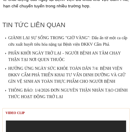
hạn chế chuyển tuyến trong nhiều trường hợp.
TIN TỨC LIÊN QUAN
GIÀNH LẠI SỰ SỐNG TRONG “GIỜ VÀNG”: Dấu ấn từ một ca cấp
cứu xuất huyết tiêu hóa nặng tại Bệnh viện ĐKKV Cẩm Phả.
PHẤN KHỞI NGÀY TRỞ LẠI - NGƯỜI BỆNH AN TÂM CHẠY
THẬN TẠI NƠI QUEN THUỘC
HƯỞNG ỨNG NGÀY SỨC KHỎE TOÀN DÂN 7/4: BỆNH VIỆN
ĐKKV CẨM PHẢ TRIỂN KHAI TƯ VẤN DINH DƯỠNG VÀ GIỮ
GÌN VỆ SINH AN TOÀN THỰC PHẨM CHO NGƯỜI BỆNH
THÔNG BÁO: 1/4/2026 ĐƠN NGUYÊN THẬN NHÂN TẠO CHÍNH
THỨC HOẠT ĐỘNG TRỞ LẠI
VIDEO CLIP