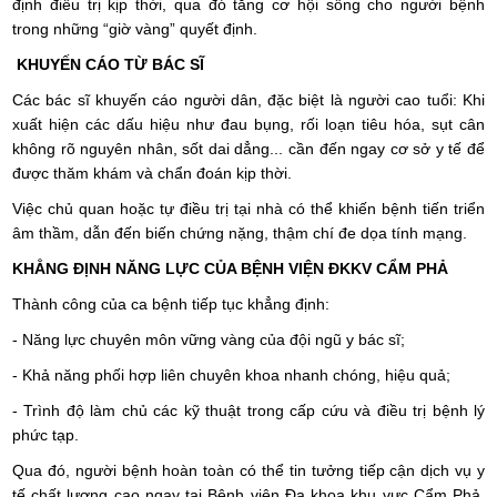
định điều trị kịp thời, qua đó tăng cơ hội sống cho người bệnh
trong những “giờ vàng” quyết định.
KHUYẾN CÁO TỪ BÁC SĨ
Các bác sĩ khuyến cáo người dân, đặc biệt là người cao tuổi: Khi
xuất hiện các dấu hiệu như đau bụng, rối loạn tiêu hóa, sụt cân
không rõ nguyên nhân, sốt dai dẳng... cần đến ngay cơ sở y tế để
được thăm khám và chẩn đoán kịp thời.
Việc chủ quan hoặc tự điều trị tại nhà có thể khiến bệnh tiến triển
âm thầm, dẫn đến biến chứng nặng, thậm chí đe dọa tính mạng.
KHẲNG ĐỊNH NĂNG LỰC CỦA BỆNH VIỆN ĐKKV CẨM PHẢ
Thành công của ca bệnh tiếp tục khẳng định:
- Năng lực chuyên môn vững vàng của đội ngũ y bác sĩ;
- Khả năng phối hợp liên chuyên khoa nhanh chóng, hiệu quả;
- Trình độ làm chủ các kỹ thuật trong cấp cứu và điều trị bệnh lý
phức tạp.
Qua đó, người bệnh hoàn toàn có thể tin tưởng tiếp cận dịch vụ y
tế chất lượng cao ngay tại Bệnh viện Đa khoa khu vực Cẩm Phả,