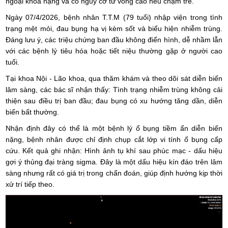
ngoại khoa nặng và có nguy cơ tử vong cao nếu chậm trễ.
Ngày 07/4/2026, bệnh nhân T.T.M (79 tuổi) nhập viện trong tình
trạng mệt mỏi, đau bụng hạ vị kèm sốt và biểu hiện nhiễm trùng.
Đáng lưu ý, các triệu chứng ban đầu không điển hình, dễ nhầm lẫn
với các bệnh lý tiêu hóa hoặc tiết niệu thường gặp ở người cao
tuổi.
Tại khoa Nội - Lão khoa, qua thăm khám và theo dõi sát diễn biến
lâm sàng, các bác sĩ nhận thấy: Tình trạng nhiễm trùng không cải
thiện sau điều trị ban đầu; đau bụng có xu hướng tăng dần, diễn
biến bất thường.
Nhận định đây có thể là một bệnh lý ổ bụng tiềm ẩn diễn biến
nặng, bệnh nhân được chỉ định chụp cắt lớp vi tính ổ bụng cấp
cứu. Kết quả ghi nhận: Hình ảnh tụ khí sau phúc mạc - dấu hiệu
gợi ý thủng đại tràng sigma. Đây là một dấu hiệu kín đáo trên lâm
sàng nhưng rất có giá trị trong chẩn đoán, giúp định hướng kịp thời
xử trí tiếp theo.