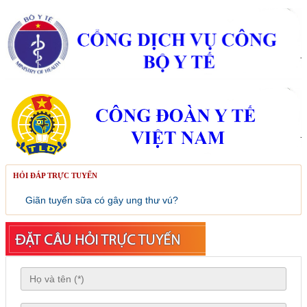
HỎI ĐÁP TRỰC TUYẾN
Giãn tuyến sữa có gây ung thư vú?