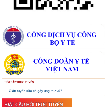
HỎI ĐÁP TRỰC TUYẾN
Giãn tuyến sữa có gây ung thư vú?