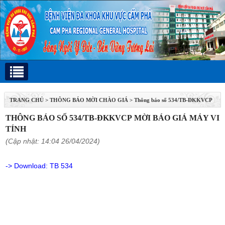
TRANG CHỦ
>
THÔNG BÁO MỜI CHÀO GIÁ
>
Thông báo số 534/TB-ĐKKVCP
mời báo giá máy vi tính
THÔNG BÁO SỐ 534/TB-ĐKKVCP MỜI BÁO GIÁ MÁY VI
TÍNH
(Cập nhật: 14:04 26/04/2024)
-> Download:
TB 534