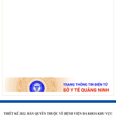
THIẾT KẾ 2022. BẢN QUYỀN THUỘC VỀ BỆNH VIỆN ĐA KHOA KHU VỰC