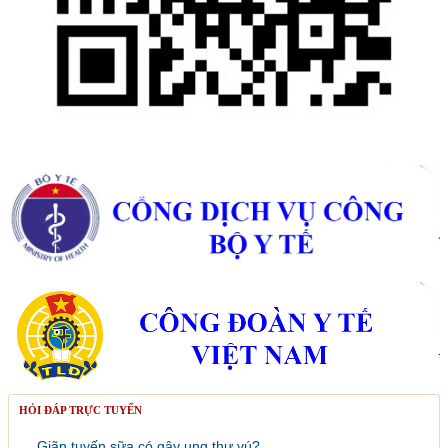
HỎI ĐÁP TRỰC TUYẾN
Giãn tuyến sữa có gây ung thư vú?