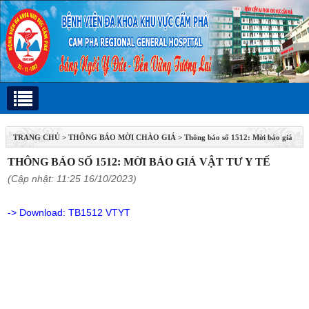
TRANG CHỦ
>
THÔNG BÁO MỜI CHÀO GIÁ
>
Thông báo số 1512: Mời báo giá
vật tư y tế
THÔNG BÁO SỐ 1512: MỜI BÁO GIÁ VẬT TƯ Y TẾ
(Cập nhật: 11:25 16/10/2023)
-> Download:
TB1512 VTYT