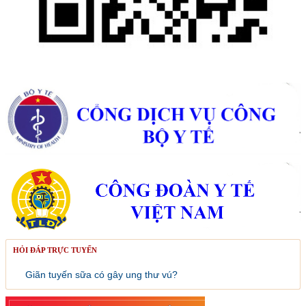
HỎI ĐÁP TRỰC TUYẾN
Giãn tuyến sữa có gây ung thư vú?