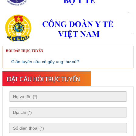
HỎI ĐÁP TRỰC TUYẾN
Giãn tuyến sữa có gây ung thư vú?