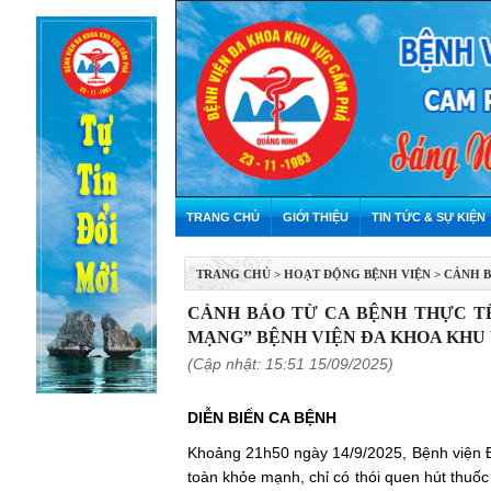
TRANG CHỦ
GIỚI THIỆU
TIN TỨC & SỰ KIỆN
TRANG CHỦ
>
HOẠT ĐỘNG BỆNH VIỆN
>
CẢNH B
MẠNG” Bệnh viện Đa khoa khu vực Cẩm Phả - Tháng 
CẢNH BÁO TỪ CA BỆNH THỰC T
MẠNG” BỆNH VIỆN ĐA KHOA KHU V
(Cập nhật: 15:51 15/09/2025)
DIỄN BIẾN CA BỆNH
Khoảng 21h50 ngày 14/9/2025, Bệnh viện 
toàn khỏe mạnh, chỉ có thói quen hút thuốc 