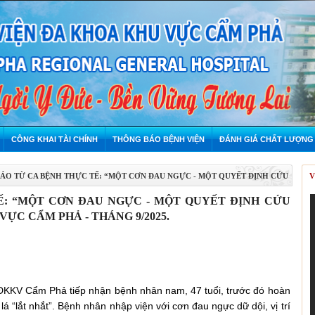
CÔNG KHAI TÀI CHÍNH
THÔNG BÁO BỆNH VIỆN
ĐÁNH GIÁ CHẤT LƯỢNG
ÁO TỪ CA BỆNH THỰC TẾ: “MỘT CƠN ĐAU NGỰC - MỘT QUYẾT ĐỊNH CỨU
V
9/2025.
Ế: “MỘT CƠN ĐAU NGỰC - MỘT QUYẾT ĐỊNH CỨU
ỰC CẨM PHẢ - THÁNG 9/2025.
ĐKKV Cẩm Phả tiếp nhận bệnh nhân nam, 47 tuổi, trước đó hoàn
lá “lắt nhắt”. Bệnh nhân nhập viện với cơn đau ngực dữ dội, vị trí