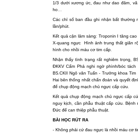
1/3 dưới xương ức, đau như dao đâm, vã 
ho…
Các chỉ số ban đầu ghi nhận bất thường r
lần/phút.
Kết quả cận lâm sàng: Troponin I tăng cao 
X-quang ngực Hình ảnh trung thất giãn 
hình cho nhồi máu cơ tim cấp.
Nhận thấy tình trạng rất nghiêm trọng,
ĐKKV Cẩm Phả nghi ngờ phình/bóc tách đ
BS.CKII Ngô văn Tuấn - Trưởng khoa Tim 
Hai bên thống nhất chẩn đoán và quyết đị
để chụp động mạch chủ ngực cấp cứu.
Kết quả chụp động mạch chủ ngực cấp cứu
nguy kịch, cần phẫu thuật cấp cứu. Bệnh 
Đức để can thiệp phẫu thuật.
BÀI HỌC RÚT RA
- Không phải cứ đau ngực là nhồi máu cơ ti