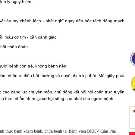
bệnh lý nguy hiểm.
uyết áp tay chênh lệch - phải nghĩ ngay đến bóc tách động mạch
ồi máu cơ tim - cần cảnh giác.
thắt chẩn đoán.
gười bệnh còn trẻ, không bệnh nền.
cảm nhận ra điều bất thường và quyết định kịp thời. Mỗi giây phút
cao năng lực chuyên môn, chủ động kết nối hội chẩn trực tuyến
kịp thời, nhằm đem lại cơ hội sống cao nhất cho người bệnh.
H
rình thực hành khám bệnh, chữa bệnh tại Bệnh viện ĐKKV Cấm Phả