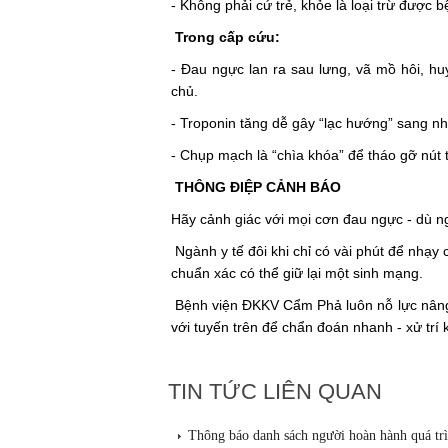
- Không phải cứ trẻ, khỏe là loại trừ được 
Trong cấp cứu:
- Đau ngực lan ra sau lưng, vã mồ hôi, h
chủ.
- Troponin tăng dễ gây “lạc hướng” sang nh
- Chụp mạch là “chìa khóa” để tháo gỡ nút 
THÔNG ĐIỆP CẢNH BÁO
Hãy cảnh giác với mọi cơn đau ngực - dù n
Ngành y tế đôi khi chỉ có vài phút để nhạy 
chuẩn xác có thể giữ lại một sinh mạng.
Bệnh viện ĐKKV Cẩm Phả luôn nỗ lực nâng 
với tuyến trên để chẩn đoán nhanh - xử trí 
TIN TỨC LIÊN QUAN
Thông báo danh sách người hoàn hành quá t