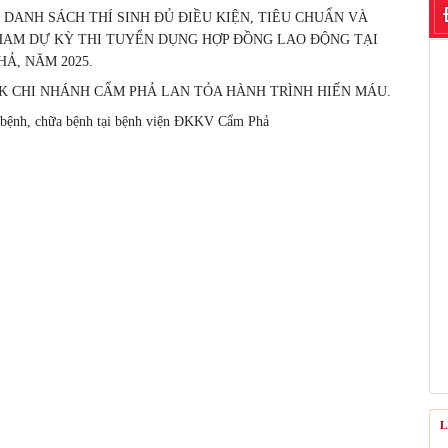
DANH SÁCH THÍ SINH ĐỦ ĐIỀU KIỆN, TIÊU CHUẨN VÀ
HAM DỰ KỲ THI TUYỂN DỤNG HỢP ĐỒNG LAO ĐỘNG TẠI
Ả, NĂM 2025.
NK CHI NHÁNH CẨM PHẢ LAN TỎA HÀNH TRÌNH HIẾN MÁU.
 bệnh, chữa bệnh tại bệnh viện ĐKKV Cẩm Phả
L