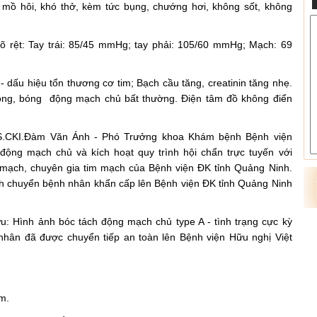
mồ hôi, khó thở, kèm tức bụng, chướng hơi, không sốt, không
õ rệt: Tay trái: 85/45 mmHg; tay phải: 105/60 mmHg; Mạch: 69
- dấu hiệu tổn thương cơ tim; Bạch cầu tăng, creatinin tăng nhẹ.
rộng, bóng động mạch chủ bất thường. Điện tâm đồ không điển
 BS.CKI.Đàm Văn Ánh - Phó Trưởng khoa Khám bệnh Bệnh viện
ộng mạch chủ và kích hoạt quy trình hội chẩn trực tuyến với
mạch, chuyên gia tim mạch của Bệnh viện ĐK tỉnh Quảng Ninh.
nh chuyển bệnh nhân khẩn cấp lên Bệnh viện ĐK tỉnh Quảng Ninh
: Hình ảnh bóc tách động mạch chủ type A - tình trạng cực kỳ
nhân đã được chuyển tiếp an toàn lên Bệnh viện Hữu nghị Việt
m.