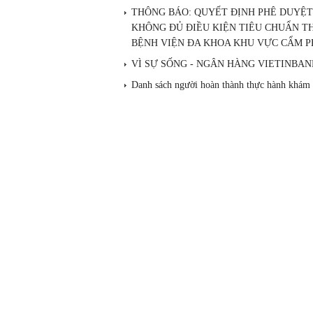
THÔNG BÁO: QUYẾT ĐỊNH PHÊ DUYỆT 
KHÔNG ĐỦ ĐIỀU KIỆN TIÊU CHUẨN T
BỆNH VIỆN ĐA KHOA KHU VỰC CẨM PH
VÌ SỰ SỐNG - NGÂN HÀNG VIETINBA
Danh sách người hoàn thành thực hành khám